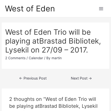
Skip
West of Eden
to
Main
content
Men
West of Eden Trio will be
playing atBrastad Bibliotek,
Lysekil on 27/09 – 2017.
2 Comments
/
Calendar
/ By
martin
Post
←
Previous Post
Next Post
→
navigation
2 thoughts on “West of Eden Trio will
be playing atBrastad Bibliotek, Lysekil