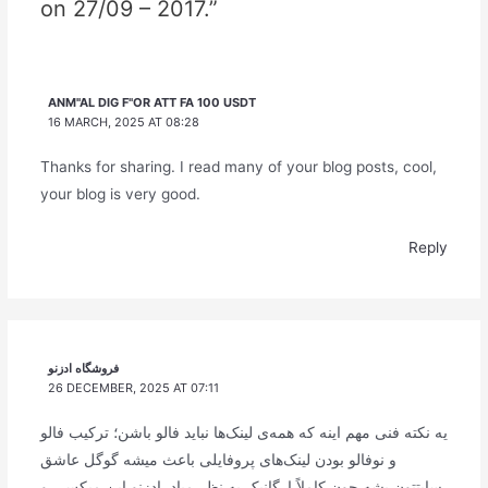
on 27/09 – 2017.”
ANM"AL DIG F"OR ATT FA 100 USDT
16 MARCH, 2025 AT 08:28
Thanks for sharing. I read many of your blog posts, cool,
your blog is very good.
Reply
فروشگاه ادزنو
26 DECEMBER, 2025 AT 07:11
یه نکته فنی مهم اینه که همه‌ی لینک‌ها نباید فالو باشن؛ ترکیب فالو
و نوفالو بودن لینک‌های پروفایلی باعث میشه گوگل عاشق
سایتتون بشه چون کاملاً ارگانیک به نظر میاد. ادزنو این میکس رو