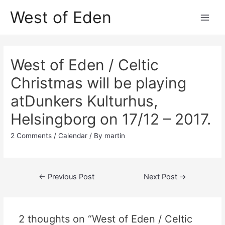
Skip
West of Eden
to
Main
content
Men
West of Eden / Celtic
Christmas will be playing
atDunkers Kulturhus,
Helsingborg on 17/12 – 2017.
2 Comments
/
Calendar
/ By
martin
Post
←
Previous Post
Next Post
→
navigation
2 thoughts on “West of Eden / Celtic