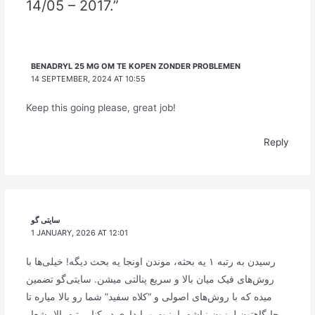
14/05 – 2017.”
BENADRYL 25 MG OM TE KOPEN ZONDER PROBLEMEN
14 SEPTEMBER, 2024 AT 10:55
Keep this going please, great job!
Reply
سایتی گو
1 JANUARY, 2026 AT 12:01
رسیدن به رتبه ۱ یه بحثه، موندن اونجا یه بحث دیگه! خیلی‌ها با
روش‌های فیک میان بالا و سریع پنالتی میشن. سایتی‌گو تضمین
میده که با روش‌های اصولی و “کلاه سفید” شما رو بالا میاره تا
جایگاهتون لرزون نباشه. امنیت و پایداری در کنار رتبه بالا، شعار