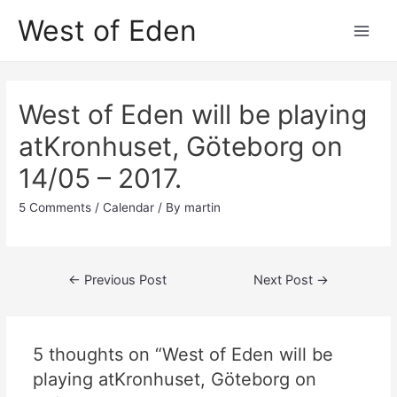
Skip
West of Eden
to
Main
content
Men
West of Eden will be playing
atKronhuset, Göteborg on
14/05 – 2017.
5 Comments
/
Calendar
/ By
martin
Post
←
Previous Post
Next Post
→
navigation
5 thoughts on “West of Eden will be
playing atKronhuset, Göteborg on