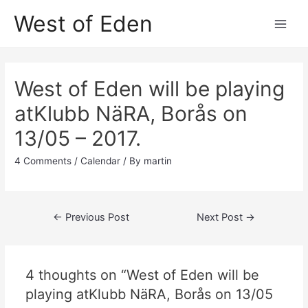
Skip
West of Eden
to
Main
content
Men
West of Eden will be playing
atKlubb NäRA, Borås on
13/05 – 2017.
4 Comments
/
Calendar
/ By
martin
Post
←
Previous Post
Next Post
→
navigation
4 thoughts on “West of Eden will be
playing atKlubb NäRA, Borås on 13/05