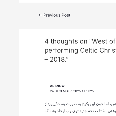
Post
←
Previous Post
navigation
4 thoughts on “West of
performing Celtic Chri
– 2018.”
ADSNOW
24 DECEMBER, 2025 AT 11:25
شن، اما چون این پکیج به صورت پست/رپورتاژ
هست و متن داره، گوگل خیلی سریع‌تر شناساییش می‌کنه. وقتی ۵۰ تا صفحه جدید توی وب ایجاد بشه که