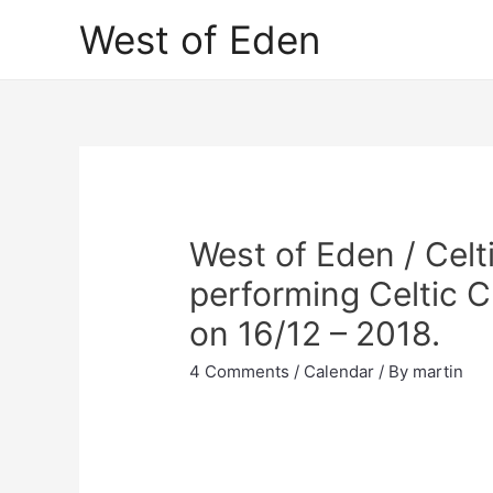
Skip
West of Eden
to
content
West of Eden / Celt
performing Celtic 
on 16/12 – 2018.
4 Comments
/
Calendar
/ By
martin