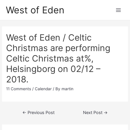
Skip
West of Eden
to
Main
content
Men
West of Eden / Celtic
Christmas are performing
Celtic Christmas at%,
Helsingborg on 02/12 –
2018.
11 Comments
/
Calendar
/ By
martin
Post
←
Previous Post
Next Post
→
navigation