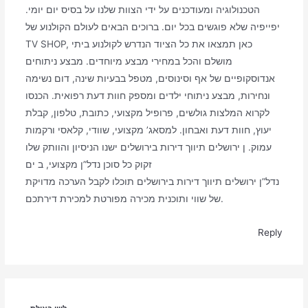
הטכנולוגיה ומעודכנים על ידי הצוות שלנו על בסיס יום יומי.
יפייפיה שלא פוגשים בכל יום. ברוכים הבאים לעולם הקולנוע של
TV SHOP, כאן תמצאו את כל הציוד הנדרש לקולנוע ביתי
מושלם והכל במחירי מבצע מיוחדים. מבצע ניתוחים
אנדוסקופיים של אף וסינוסים, מטפל בבעיות שינה, דום נשימה
ונחירות, מבצע ניתוחי ילדים ומספק חוות דעת רפואית. הכנסו
לקרוא המלצות גולשים, פרופיל מקצועי, כתובת, טלפון, קבלת
יעוץ, חוות דעת ואבחון. למסאג’ מקצועי, שוודי, קלאסי ורקמות
עמוק. ן ירושלים תיווך דירות בירושלים ישנו הניסיון והוותק שלו
זקוק כל סוכן נדל”ן מקצועי, ב ים
נדל”ן ירושלים תיווך דירות בירושלים תוכלו לקבל הערכה מדויקת
של שווי ותוכנית מכירה מפורטת למכירת דירתכם.
Reply