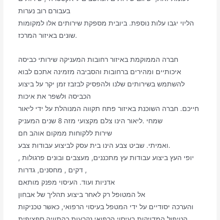
בעבורם רוב נערות
הליוי יגבו עלות נוספת. ביובית מספקת שירותים אלו למקומות
שונים באיזור המרכז.
חברה הממוקמת באיזור רחובות המעניקה שירותי כביסה
איכותיים ומהירים ברחובות והסביבה מזמינה אתכם לבוא
להשתמש בשירותים שלנו ולהפסיק לבזבז זמן יקר על ביצוע
הכביסה ולשפר את איכות
חייכם. חברה השוכנת באיזור פתח תקווה המנוהלת על ידי ליאור
שמחי .ליאור הינו צלם מקצועי מזה 8 שנים המעניק
שירות ללקוחות ממקום אוהב חם
ואמיתי. שביט צבע הינו בית עסק לביצוע עבודות צבע.
יופי העץ ביצוע עבודות עץ מתכננים, מעצבים ובונים פרגולות ,
דקים , מחסנים, גדרות ,
אדניות ועוד. העיסוי מפנק מותאם
אל המטופל רק לאחר ביצוע תהליך של אבחון
והערכה יסודיים על ידי המטפל בעיסוי הרפואי, כאשר טכניקות
הטיפול המדויקות בעיסוי הרפואי נקבעות כהתוויה ספציפית