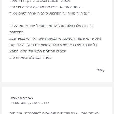
אפריל הצנומה הגיע בלילה קררררר מאוד
ועיסתה את שני בנינו עם מוסיקה נפלאה וידי זהב.
עם חיוך מזויף על הפרצוף, סילביה אמרה “נעים מאוד”.
בדירות אלו בחלט תוכלו להזמין מסאג’ יחיד או זוגי על פי
בחירתכם
ועל פי מי ששוהה עימכם. מי מספקת עיסוי אירוטי בבאר שבע?
כל חובב ספא בבאר שבע חולם למצוא את הסלון “שלו”, שם
יוצע לו המתחם הרצוי של הליכי הספא
במחיר משתלם ובשירות טוב.
Reply
נערות ליווי באילת
16 OCTOBER, 2022 AT 01:47
לעומת זאת, יש גם שירותים הנחשבים ל”אקסטרה”, שירותים