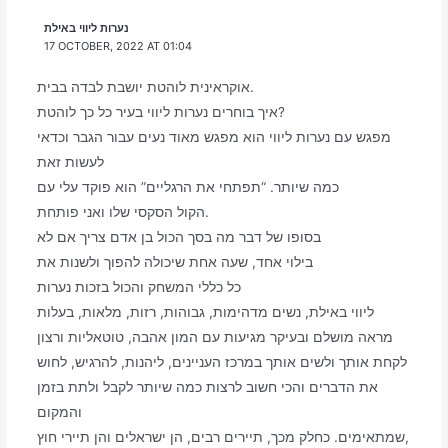
נערות ליווי באילת
17 OCTOBER, 2022 AT 01:04
אוקראינית לוהטת יושבת לבדה בבית.
איך בוחרים נערות ליווי בעיר כל כך לוהטת?
מפגש עם נערות ליווי הוא מפגש מאוד נעים עבור הגבר וכדאי
לעשות זאת
כמה שיותר. “תפתחי את הרגליים” הוא פוקד עלי עם
הקול הסקסי שלו ואני פותחת.
בסופו של דבר מה בסך הכול בן אדם צריך אם לא
בילוי אחד, שעה אחת שיכולה להפוך ולשנות את
כל כללי המשחק והכול בזכות נערות
ליווי באילת, נשים מדהימות, גבוהות, רזות, מלאות, בעלות
מראה מושלם ובעיקר מגיעות עם המון אהבה, טוטאליות ורצון
לקחת אותך ולשים אותך במרכז העניינים, ליהנות, להרגיש, לחוש
את הדברים והכי חשוב לרצות כמה שיותר לקבל ולתת בזמן
והמקום
שמתאימים. כחלק מכך, תיירים רבים, הן ישראלים והן תיירי חוץ,