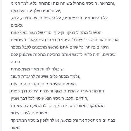
והבריאה. העיסוי מתחיל בשיחה כנה ופתוחה על עולמך המיני,
על היחסים שלך עם הלינגאם,
על ההיסטוריה הבריאותית, על הקשיחות, על גמירה, עונג,
כאבים.
הטיפול מתחיל בניקוי וקילוף יסודי של העור באמצעות
אדי חום או תכשירי “פילינג”. עיסוי טנטרה נחשב לאחד העיסויים
היקרים ביותר, כך שאם אתם מראש מתכננים לקבל מספר
עיסויים, יהיה כדאי לרכוש אותם בחבילה מרוכזת שתעניק לכם
הנחה
שיכולה להיות מאד משמעותית.
נלמד מספר כלים ושיטות להגברת העונג,
העמקת האינטימיות, הגברת המודעות,
הזרמת האנרגיה המינית בגוף והעברת הילינג דרך כפות
הידיים והלב. העיסוי הוא עיסוי לכל דבר ועניין,
המתמקד באזורים שונים בגוף. כך לדוגמא, בעת שאתם
מעוניינים לעבור עיסוי
בבת ים המתמקד אך ורק בראש, או לחילופין בעיסוי המתמקד
באזור