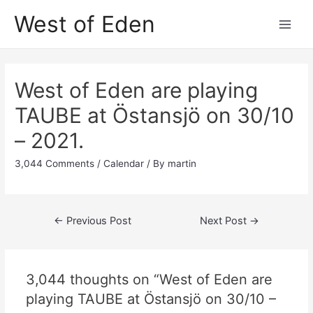
Skip
West of Eden
to
Main
content
Men
West of Eden are playing
TAUBE at Östansjö on 30/10
– 2021.
3,044 Comments
/
Calendar
/ By
martin
Post
←
Previous Post
Next Post
→
navigation
3,044 thoughts on “West of Eden are
playing TAUBE at Östansjö on 30/10 –