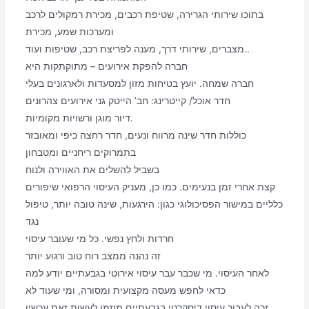
בתוכו שירותי הגרירה, שטיפת רכבים, מכירת רמקולים לרכב
ומערכות שמע, מכירת
מצברים, שירותי דרך, מענה לפריצת רכב, שטיפות ועוד..
חברה להפקת אירועים – מתוקתקות היא
חברה שמחה. יועץ בטיחות מזון למסעדות ולארגונים בעלי
חדר אוכל/ קייטרינג: חב’ הייטק גני אירועים צהרונים
דיור מוגן ורשויות מקומיות.
כוללות חדר שינה מרווח ונעים, חדר רחצה כיפי ומאובזר
בתמרוקים ריחניים ומטבחון
בשביל להשלים את האווירה ולנוח
קצת אחרי זמן בנעימים. כמו כן, מעניק העיסוי הרפואי שיפורים
כלליים במישור הפסיכולוגי כגון: הירגעות, שינה טובה יותר, טיפול
נגד
חרדות ולחץ נפשי. כל מי שעובר עיסוי
זה נהנה ממצב רוח טוב ורגוע יותר
לאחר העיסוי. מי שכבר עבר עיסוי אירוטי בגבעתיים יודע למה
כדאי לחפש מעסה מקצועית ומסורה, ומי שעוד לא
זכה לעבור עיסוי דיסקרטי בגבעתיים מוזמן לעשות זאת עכשיו