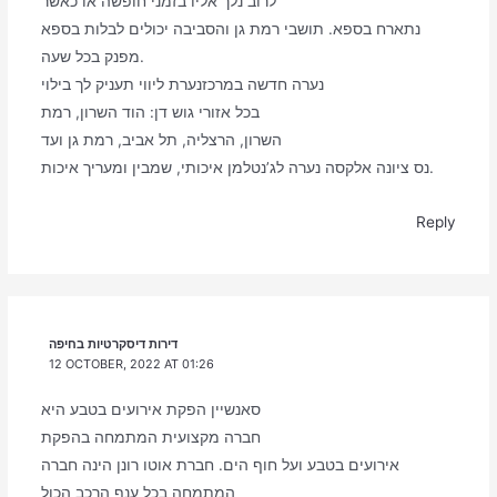
לרוב נלך אליו בזמני חופשה או כאשר
נתארח בספא. תושבי רמת גן והסביבה יכולים לבלות בספא
מפנק בכל שעה.
נערה חדשה במרכזנערת ליווי תעניק לך בילוי
בכל אזורי גוש דן: הוד השרון, רמת
השרון, הרצליה, תל אביב, רמת גן ועד
נס ציונה אלקסה נערה לג’נטלמן איכותי, שמבין ומעריך איכות.
Reply
דירות דיסקרטיות בחיפה
12 OCTOBER, 2022 AT 01:26
סאנשיין הפקת אירועים בטבע היא
חברה מקצועית המתמחה בהפקת
אירועים בטבע ועל חוף הים. חברת אוטו רונן הינה חברה
המתמחה בכל ענף הרכב הכול