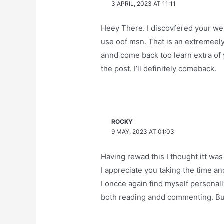
3 APRIL, 2023 AT 11:11
Heey There. I discovfered your we
use oof msn. That is an extremeely 
annd come back too learn extra of 
the post. I’ll definitely comeback.
ROCKY
9 MAY, 2023 AT 01:03
Having rewad this I thought itt was
I appreciate you taking the time an
I oncce again find myself personall
both reading andd commenting. But 