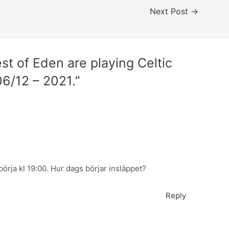
Next Post
→
st of Eden are playing Celtic
06/12 – 2021.”
börja kl 19:00. Hur dags börjar insläppet?
Reply