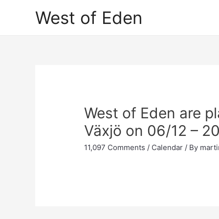
Skip
West of Eden
to
content
West of Eden are pl
Växjö on 06/12 – 20
11,097 Comments
/
Calendar
/ By
marti