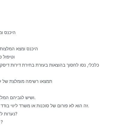
היכנס ומ
היכנס ומצא המלצות ג
וטיפול ס
כלכלי, נסו לחסוך בהוצאות בעזרת בחירת דירות דיסק
תמצאו רשימה מומלצת של עיסויים 
ושיש לגביהם המלצות טובות או כאלה שיכולים להגיע עד אליכם.
זה הוא לא פורום של סוכנות או משרד ליווי בודד – זה אתר שמספק מגוון עצום של משרדי ליווי.
נערות ליווי בכל מקום – איך יודעים שזה באמת איכותי?
איך בוחרים פורטל איכותי למציאת מ ?