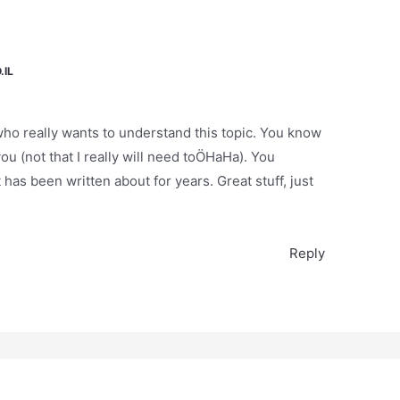
CO.IL
 who really wants to understand this topic. You know
ou (not that I really will need toÖHaHa). You
t has been written about for years. Great stuff, just
Reply