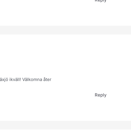
Växjö ikväll! Välkomna åter
Reply