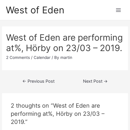
Skip
West of Eden
to
Main
content
Men
West of Eden are performing
at%, Hörby on 23/03 – 2019.
2 Comments
/
Calendar
/ By
martin
Post
←
Previous Post
Next Post
→
navigation
2 thoughts on “West of Eden are
performing at%, Hörby on 23/03 –
2019.”